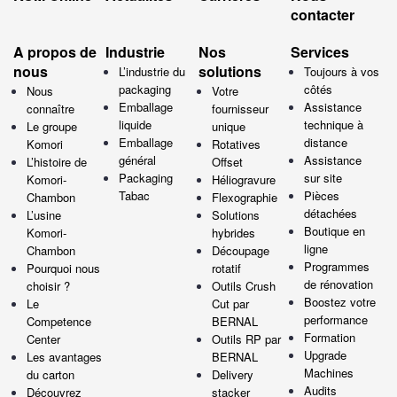
contacter
A propos de
Industrie
Nos
Services
nous
solutions
L’industrie du
Toujours à vos
packaging
côtés
Nous
Votre
Emballage
Assistance
connaître
fournisseur
liquide
technique à
Le groupe
unique
Emballage
distance
Komori
Rotatives
général
Assistance
L’histoire de
Offset
Packaging
sur site
Komori-
Héliogravure
Tabac
Pièces
Chambon
Flexographie
détachées
L’usine
Solutions
Boutique en
Komori-
hybrides
ligne
Chambon
Découpage
Programmes
Pourquoi nous
rotatif
de rénovation
choisir ?
Outils Crush
Boostez votre
Le
Cut par
performance
Competence
BERNAL
Formation
Center
Outils RP par
Upgrade
Les avantages
BERNAL
Machines
du carton
Delivery
Audits
Découvrez
stacker