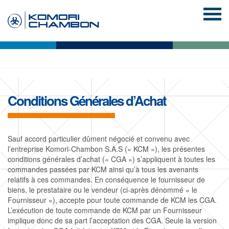
K
Conditions Générales d’Achat
C
A
M
C
C
Sauf accord particulier dûment négocié et convenu avec
O
T
A
N
l’entreprise Komori-Chambon S.A.S (« KCM »), les présentes
conditions générales d’achat (« CGA ») s’appliquent à toutes les
N
U
R
O
A
commandes passées par KCM ainsi qu’à tous les avenants
relatifs à ces commandes. En conséquence le fournisseur de
L
A
R
U
P
I
biens, le prestataire ou le vendeur (ci-après dénommé « le
Fournisseur »), accepte pour toute commande de KCM les CGA.
I
L
I
S
R
N
N
L’exécution de toute commande de KCM par un Fournisseur
implique donc de sa part l’acceptation des CGA. Seule la version