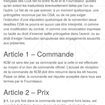
N
I
È
C
O
D
O
S
française des CGA fait foi entre KCM et le Fournisseur, quelles
qu’en soient les traductions éventuellement faites par l’un ou
E
T
R
O
P
U
S
E
l’autre. Le fait de ne pas exercer, à un moment quelconque, une
prérogative reconnue par les CGA, ou de ne pas exiger
É
E
N
O
S
S
R
l’exécution d’une stipulation quelconque de la convention issue
desdites CGA ne pourra en aucun cas être interprété, ni comme
S
S
T
S
T
O
V
une modification du contrat, ni comme une renonciation expresse
ou tacite au droit d’exercer ladite prérogative dans l’avenir, ou au
A
D
R
L
I
droit d’exiger l’exécution scrupuleuse des engagements souscrits
aux présentes.
C
E
I
U
C
Article 1 – Commande
T
N
E
T
E
KCM ne sera liée par sa commande que si celle-ci est effectuée
E
O
I
S
au moyen d’un bon de commande officiel. L’accusé de réception
de la commande de KCM doit être retourné dans les 48 heures.
R
U
O
Passé ce délai, la commande est réputée acceptée dans tous ses
termes par le Fournisseur.
S
N
Article 2 – Prix
S
2.1.
Le prix fixé dans la commande est exprimé hors taxes, est