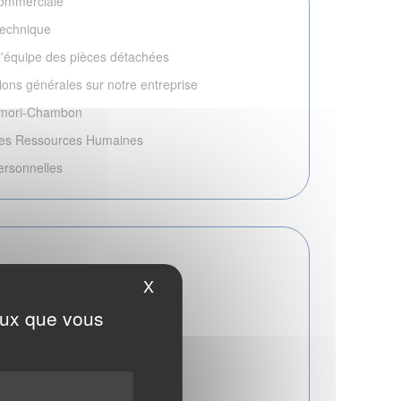
commerciale
technique
l'équipe des pièces détachées
ons générales sur notre entreprise
Komori-Chambon
 des Ressources Humaines
ersonnelles
X
Masquer le bandeau des cookies
ceux que vous